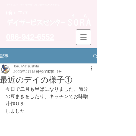
（有）エバ デイサービスセンター SORA（そら）
​（有）エバ
086-942-6552
記事
Toru Matsushita
2020年2月15日
読了時間: 1分
最近のデイの様子①
今日で二月も半ばになりました。節分
の豆まきをしたり、キッチンでお味噌
汁作りを
しました