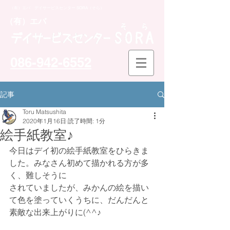
（有）エバ デイサービスセンター SORA（そら）
​（有）エバ
086-942-6552
記事
Toru Matsushita
2020年1月16日
読了時間: 1分
絵手紙教室♪
今日はデイ初の絵手紙教室をひらきま
した。みなさん初めて描かれる方が多
く、難しそうに
されていましたが、みかんの絵を描い
て色を塗っていくうちに、だんだんと
素敵な出来上がりに(^^♪　