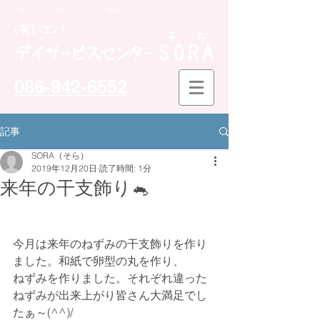
（有）エバ デイサービスセンター SORA（そら）
​（有）エバ
086-942-6552
記事
SORA（そら）
2019年12月20日
読了時間: 1分
来年の干支飾り🐁
今月は来年のねずみの干支飾りを作り
ました。和紙で卵型の丸を作り、
ねずみを作りました。それぞれ違った
ねずみが出来上がり皆さん大満足でし
たぁ～(^^)/