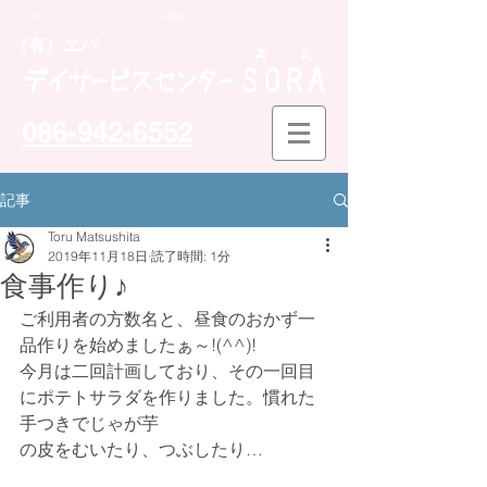
（有）エバ デイサービスセンター SORA（そら）
​（有）エバ
086-942-6552
記事
Toru Matsushita
2019年11月18日
読了時間: 1分
食事作り♪
ご利用者の方数名と、昼食のおかず一
品作りを始めましたぁ～!(^^)!
今月は二回計画しており、その一回目
にポテトサラダを作りました。慣れた
手つきでじゃが芋
の皮をむいたり、つぶしたり…