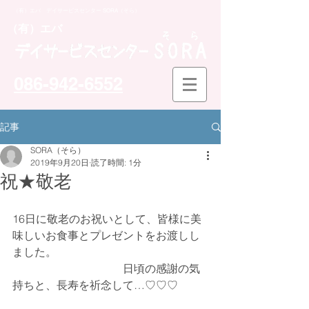
（有）エバ デイサービスセンター SORA（そら）
​（有）エバ
086-942-6552
記事
SORA（そら）
2019年9月20日
読了時間: 1分
祝★敬老
16日に敬老のお祝いとして、皆様に美
味しいお食事とプレゼントをお渡しし
ました。
　　　　　　　　　　日頃の感謝の気
持ちと、長寿を祈念して…♡♡♡