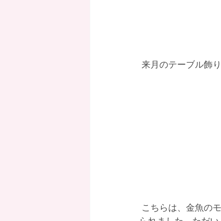
 来月のテーブル飾
 こちらは、金魚のモビール作り♪　絵の具を久しぶりに使ったわぁ！といいながら塗ってお
られました。ただいま作