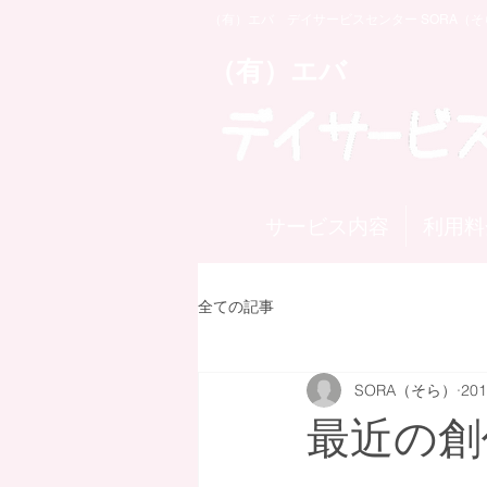
（有）エバ デイサービスセンター SORA（そ
​（有）エバ
サービス内容
利用料
全ての記事
SORA（そら）
20
最近の創