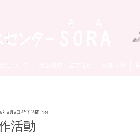
ら）
金について
施設概要・運営規定
お知らせ
19年8月9日
読了時間: 1分
作活動