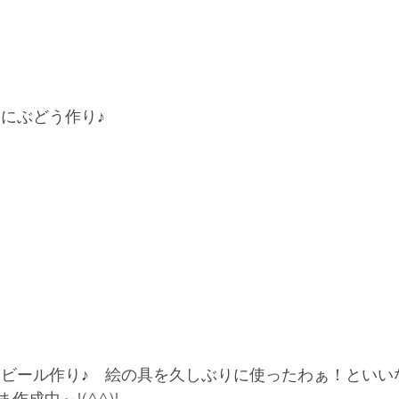
りにぶどう作り♪
成中～!(^^)!