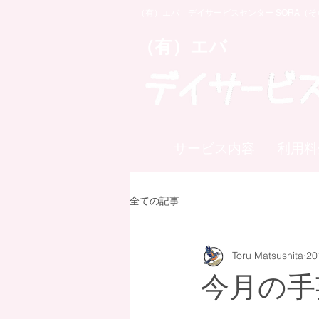
（有）エバ デイサービスセンター SORA（そ
​（有）エバ
サービス内容
利用料
全ての記事
Toru Matsushita
2
今月の手