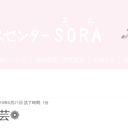
ら）
金について
施設概要・運営規定
お知らせ
019年6月21日
読了時間: 1分
芸❁