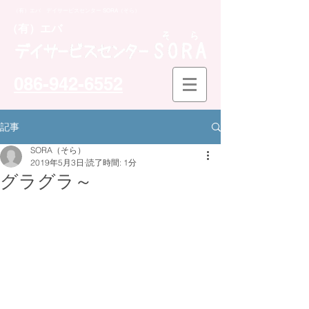
（有）エバ デイサービスセンター SORA（そら）
​（有）エバ
086-942-6552
記事
SORA（そら）
2019年5月3日
読了時間: 1分
グラグラ～