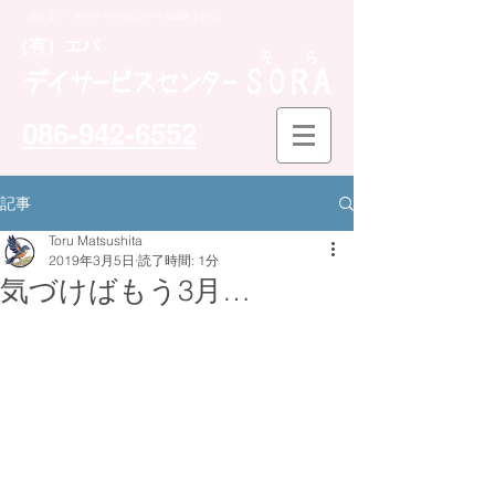
（有）エバ デイサービスセンター SORA（そら）
​（有）エバ
086-942-6552
記事
Toru Matsushita
2019年3月5日
読了時間: 1分
気づけばもう3月…