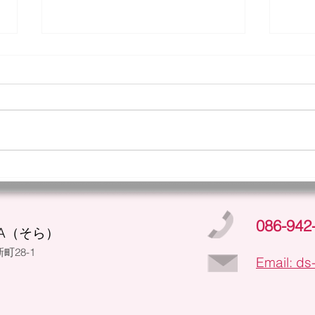
今週
今年もコスモス❁
086-942
A（そら）
町28-1
Email: ds