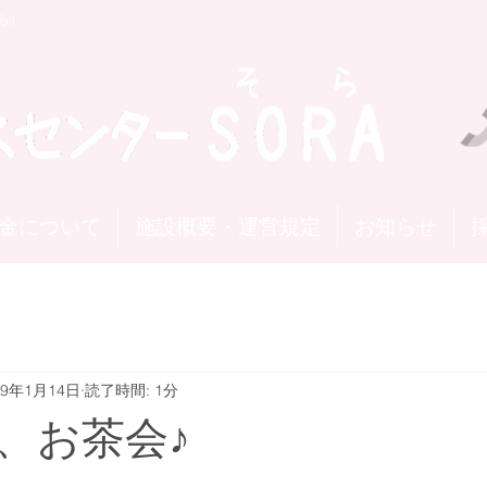
ら）
金について
施設概要・運営規定
お知らせ
19年1月14日
読了時間: 1分
、お茶会♪