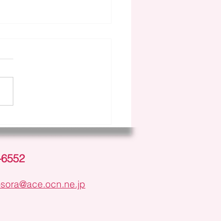
のSORA
-6552
-sora@ace.ocn.ne.jp