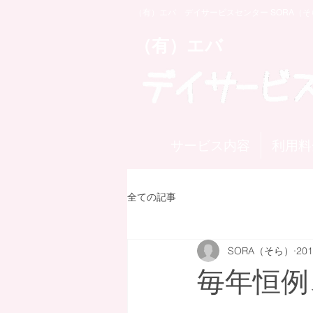
（有）エバ デイサービスセンター SORA（そ
​（有）エバ
サービス内容
利用料
全ての記事
SORA（そら）
20
毎年恒例