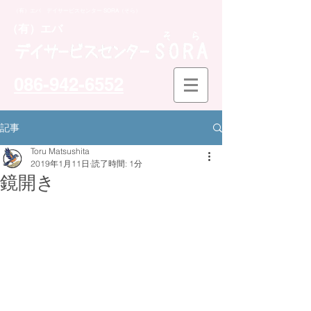
（有）エバ デイサービスセンター SORA（そら）
​（有）エバ
086-942-6552
記事
Toru Matsushita
2019年1月11日
読了時間: 1分
鏡開き