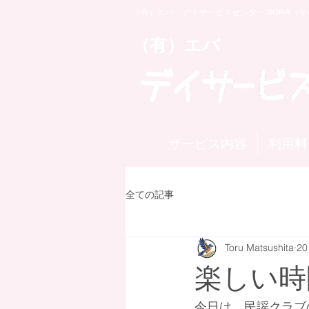
（有）エバ デイサービスセンター SORA（そ
​（有）エバ
サービス内容
利用料
全ての記事
Toru Matsushita
2
楽しい時
今日は、民謡クラブ