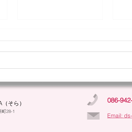
今週
今年もコスモス❁
086-942
A（そら）
町28-1
Email: ds