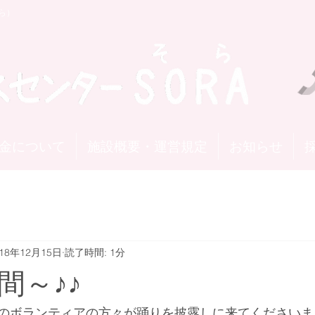
ら）
金について
施設概要・運営規定
お知らせ
018年12月15日
読了時間: 1分
間～♪♪
のボランティアの方々が踊りを披露しに来てくださいま