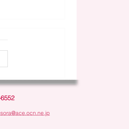
のSORA
-6552
-sora@ace.ocn.ne.jp