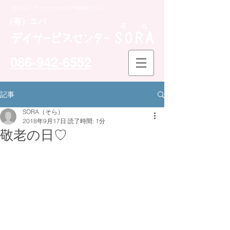
（有）エバ デイサービスセンター SORA（そら）
​（有）エバ
086-942-6552
記事
SORA（そら）
2018年9月17日
読了時間: 1分
敬老の日♡