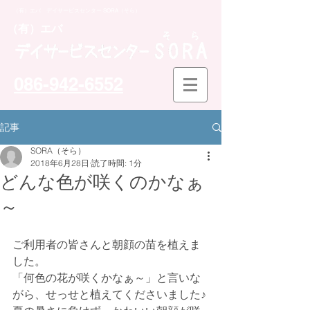
（有）エバ デイサービスセンター SORA（そら）
​（有）エバ
086-942-6552
記事
SORA（そら）
2018年6月28日
読了時間: 1分
どんな色が咲くのかなぁ
～
ご利用者の皆さんと朝顔の苗を植えま
した。
「何色の花が咲くかなぁ～」と言いな
がら、せっせと植えてくださいました♪