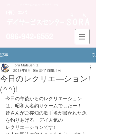
（有）エバ デイサービスセンター SORA（そら）
​（有）エバ
086-942-6552
記事
Toru Matsushita
2018年6月19日
読了時間: 1分
今日のレクリエ―ション!
(^^)!
今日の午後からのレクリエーション
は、昭和人名釣りゲームでしたー！
皆さんがご存知の歌手名が書かれた魚
を釣りあげる、デイ人気の
レクリエーションです♪